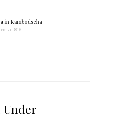
a in Kambodscha
ezember 2016
 Under