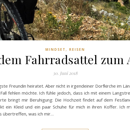
,
MINDSET
REISEN
dem Fahrradsattel zum 
30. Juni 2018
gste Freundin heiratet. Aber nicht in irgendeiner Dorfkirche im Lä
 Fall fehlen möchte. Ich fühle jedoch, dass ich mit einem Langst
arte bringt mir Beruhigung: Die Hochzeit findet auf dem Festlan
ckt ein Kleid und ein paar Schuhe für mich in ihren Koffer. Ic
es übertreffen, was ich mir…