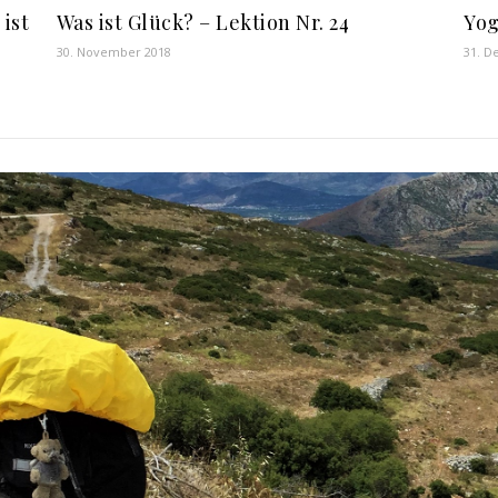
ist
Was ist Glück? – Lektion Nr. 24
Yog
30. November 2018
31. D