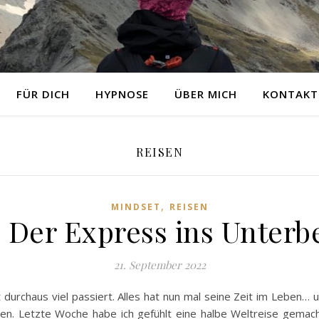
FÜR DICH
HYPNOSE
ÜBER MICH
KONTAKT
REISEN
,
MINDSET
REISEN
 Der Express ins Unterb
21. September 2022
 durchaus viel passiert. Alles hat nun mal seine Zeit im Leben… 
ben. Letzte Woche habe ich gefühlt eine halbe Weltreise gemac